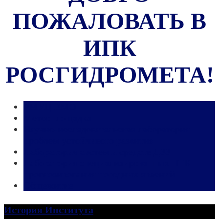
ПОЖАЛОВАТЬ В
ИПК
РОСГИДРОМЕТА!
РМУЦ ВМО
Метеоплощадка
Научно-исследовательская лаборатория
проблем устойчивого развития
Лаборатория систем и средств ДЗЗ
Лаборатория специализированных ПТК
прогнозирования погодных явлений
Общежитие
История Института