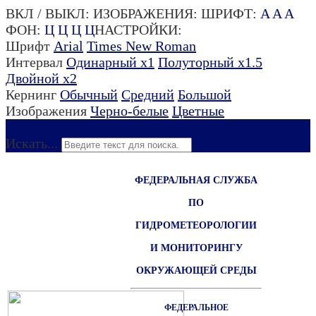
ВКЛ / ВЫКЛ:
ИЗОБРАЖЕНИЯ:
ШРИФТ:
A
A
A
ФОН:
Ц
Ц
Ц
Ц
НАСТРОЙКИ:
Шрифт
Arial
Times New Roman
Интервал
Одинарный х1
Полуторный х1.5
Двойной х2
Кернинг
Обычный
Средний
Большой
Изображения
Черно-белые
Цветные
Для слабовидящих
Искать...
ФЕДЕРАЛЬНАЯ СЛУЖБА
ПО
ГИДРОМЕТЕОРОЛОГИИ
И МОНИТОРИНГУ
ОКРУЖАЮЩЕЙ СРЕДЫ
ФЕДЕРАЛЬНОЕ