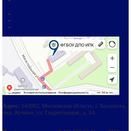
Региональный метеорологический учебный
центр ВМО
Общежитие
Противодействие коррупции
Вакансии
Адрес:
143982, Московская область, г. Балашиха,
мкр. Кучино, ул. Гидрогородок, д. 3А
Схема
проезда