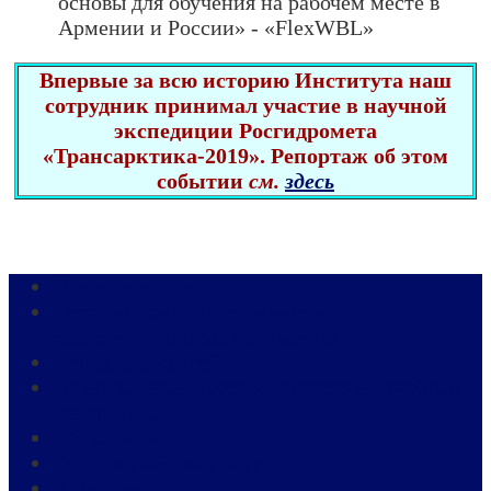
основы для обучения на рабочем месте в
Армении и России» - «FlexWBL»
Впервые за всю историю Института наш
сотрудник принимал участие в научной
экспедиции Росгидромета
«Трансарктика-2019»
. Репортаж об этом
событии
см.
здесь
Новости и анонсы
Организационно-правовые и
распорядительные документы
Хроника событий
Региональный метеорологический учебный
центр ВМО
Общежитие
Противодействие коррупции
Вакансии