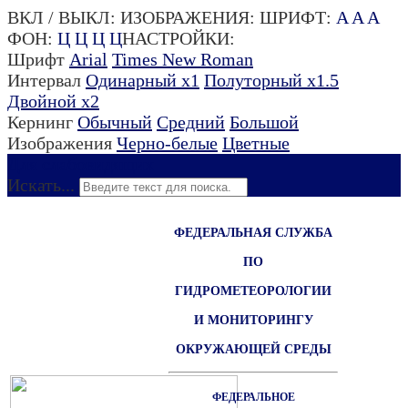
ВКЛ / ВЫКЛ:
ИЗОБРАЖЕНИЯ:
ШРИФТ:
A
A
A
ФОН:
Ц
Ц
Ц
Ц
НАСТРОЙКИ:
Шрифт
Arial
Times New Roman
Интервал
Одинарный х1
Полуторный х1.5
Двойной х2
Кернинг
Обычный
Средний
Большой
Изображения
Черно-белые
Цветные
Для слабовидящих
Искать...
ФЕДЕРАЛЬНАЯ СЛУЖБА
ПО
ГИДРОМЕТЕОРОЛОГИИ
И МОНИТОРИНГУ
ОКРУЖАЮЩЕЙ СРЕДЫ
ФЕДЕРАЛЬНОЕ