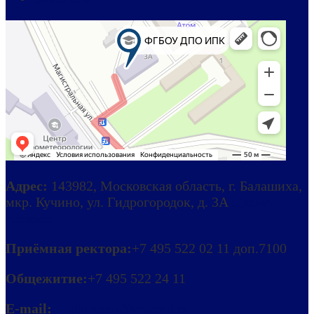
Адрес:
143982, Московская область, г. Балашиха,
мкр. Кучино, ул. Гидрогородок, д. 3А
Схема
проезда
Приёмная ректора:
+7 495 522 02 11 доп.7100
Общежитие:
+7 495 522 24 11
E-mail:
ipkmeteo@mecom.ru