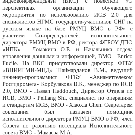
видеоконференцсвязи (ВКС) с повесткой «О
перспективах организации обучающего
мероприятия по использованию ИСВ 2.0 для
специалистов НГМС государств-участников СНГ на
русском языке на базе РМУЦ ВМО в РФ» с
участием Со-председателей: исполнительного
директора РМУЦ ВМО в РФ, ректора ФГБОУ ДПО
«ИПК» - Ломакина О.Е. и Начальника отдела
управления данными и информацией, ВМО - Enrico
Fucile. На ВКС присутствовали директор ФГБУ
«ВНИИГМИ-МЦД» Шаймарданов В.М., ведущий
инженер-программист ФГБУ «Авиаметтелеком
Росгидромета» Корбулакова В.К., менеджер по ИСВ
2.0, ВМО - Hassan Haddouch, Директор Отдела по
ИСВ, ВМО - Peiliang Shi, специалист по операциям
и стандартам ИСВ, ВМО - Xiaoxia Chen. Секретарем
совещания был назначен помощник
исполнительного директора РМУЦ ВМО в РФ, член
Совета по развитию потенциала Исполнительного
совета ВМО - Мамаева М.А.