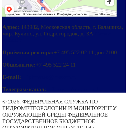
Адрес:
143982, Московская область, г. Балашиха,
мкр. Кучино, ул. Гидрогородок, д. 3А
Схема
проезда
Приёмная ректора:
+7 495 522 02 11 доп.7100
Общежитие:
+7 495 522 24 11
E-mail:
ipkmeteo@mecom.ru
Телеграм-канал:
Погода. Актуально!
© 2026. ФЕДЕРАЛЬНАЯ СЛУЖБА ПО
ГИДРОМЕТЕОРОЛОГИИ И МОНИТОРИНГУ
ОКРУЖАЮЩЕЙ СРЕДЫ ФЕДЕРАЛЬНОЕ
ГОСУДАРСТВЕННОЕ БЮДЖЕТНОЕ
ОБРАЗОВАТЕЛЬНОЕ УЧРЕЖДЕНИЕ