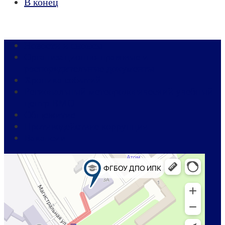
В конец
Новости и анонсы
Организационно-правовые и
распорядительные документы
Хроника событий
Региональный метеорологический учебный
центр ВМО
Общежитие
Противодействие коррупции
Вакансии