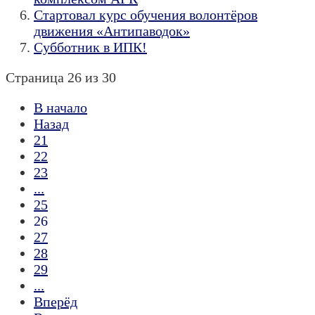
Стартовал курс обучения волонтёров
движения «Антипаводок»
Субботник в ИПК!
Страница 26 из 30
В начало
Назад
21
22
23
...
25
26
27
28
29
...
Вперёд