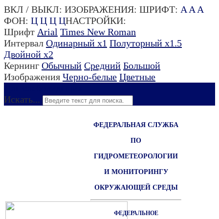
ВКЛ / ВЫКЛ:
ИЗОБРАЖЕНИЯ:
ШРИФТ:
A
A
A
ФОН:
Ц
Ц
Ц
Ц
НАСТРОЙКИ:
Шрифт
Arial
Times New Roman
Интервал
Одинарный х1
Полуторный х1.5
Двойной х2
Кернинг
Обычный
Средний
Большой
Изображения
Черно-белые
Цветные
Для слабовидящих
Искать...
ФЕДЕРАЛЬНАЯ СЛУЖБА
ПО
ГИДРОМЕТЕОРОЛОГИИ
И МОНИТОРИНГУ
ОКРУЖАЮЩЕЙ СРЕДЫ
ФЕДЕРАЛЬНОЕ