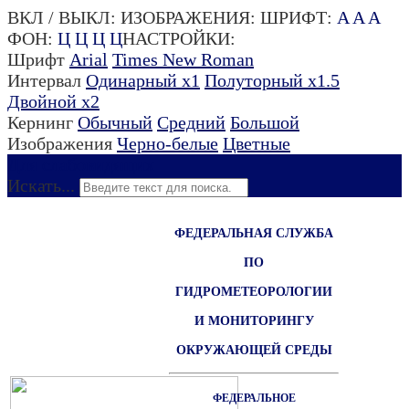
ВКЛ / ВЫКЛ:
ИЗОБРАЖЕНИЯ:
ШРИФТ:
A
A
A
ФОН:
Ц
Ц
Ц
Ц
НАСТРОЙКИ:
Шрифт
Arial
Times New Roman
Интервал
Одинарный х1
Полуторный х1.5
Двойной х2
Кернинг
Обычный
Средний
Большой
Изображения
Черно-белые
Цветные
Для слабовидящих
Искать...
ФЕДЕРАЛЬНАЯ СЛУЖБА
ПО
ГИДРОМЕТЕОРОЛОГИИ
И МОНИТОРИНГУ
ОКРУЖАЮЩЕЙ СРЕДЫ
ФЕДЕРАЛЬНОЕ