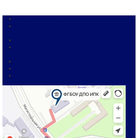
Новости и анонсы
Организационно-правовые и
распорядительные документы
Хроника событий
Региональный метеорологический учебный
центр ВМО
Общежитие
Противодействие коррупции
Вакансии