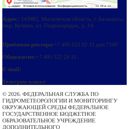
Адрес:
143982, Московская область, г. Балашиха,
мкр. Кучино, ул. Гидрогородок, д. 3А
Схема
проезда
Приёмная ректора:
+7 495 522 02 11 доп.7100
Общежитие:
+7 495 522 24 11
E-mail:
ipkmeteo@mecom.ru
Телеграм-канал:
Погода. Актуально!
© 2026. ФЕДЕРАЛЬНАЯ СЛУЖБА ПО
ГИДРОМЕТЕОРОЛОГИИ И МОНИТОРИНГУ
ОКРУЖАЮЩЕЙ СРЕДЫ ФЕДЕРАЛЬНОЕ
ГОСУДАРСТВЕННОЕ БЮДЖЕТНОЕ
ОБРАЗОВАТЕЛЬНОЕ УЧРЕЖДЕНИЕ
ДОПОЛНИТЕЛЬНОГО