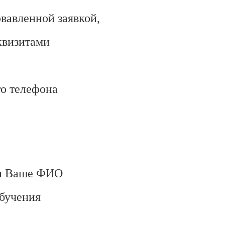
рвавленной заявкой,
квизитами
го телефона
ли Ваше ФИО
обучения