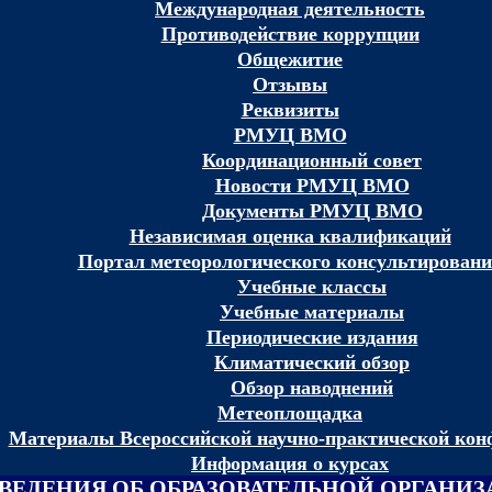
Международная деятельность
Противодействие коррупции
Общежитие
Отзывы
Реквизиты
РМУЦ ВМО
Координационный совет
Новости РМУЦ ВМО
Документы РМУЦ ВМО
Независимая оценка квалификаций
Портал метеорологического консультирован
Учебные классы
Учебные материалы
Периодические издания
Климатический обзор
Обзор наводнений
Метеоплощадка
Материалы Всероссийской научно-практической кон
Информация о курсах
ВЕДЕНИЯ ОБ ОБРАЗОВАТЕЛЬНОЙ ОРГАНИ