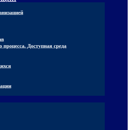
анизацией
ав
 процесса. Доступная среда
щихся
зации