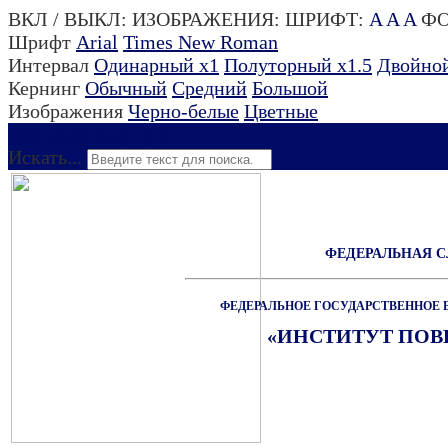
ВКЛ / ВЫКЛ:
ИЗОБРАЖЕНИЯ:
ШРИФТ:
A
A
A
ФО
Шрифт
Arial
Times New Roman
Интервал
Одинарный х1
Полуторный х1.5
Двойной
Кернинг
Обычный
Средний
Большой
Изображения
Черно-белые
Цветные
Для слабовидящих
Искать...
ФЕДЕРАЛЬНАЯ 
ФЕДЕРАЛЬНОЕ ГОСУДАРСТВЕННОЕ 
«ИНСТИТУТ ПО