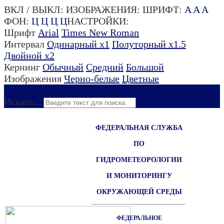
ВКЛ / ВЫКЛ:
ИЗОБРАЖЕНИЯ:
ШРИФТ:
A
A
A
ФОН:
Ц
Ц
Ц
Ц
НАСТРОЙКИ:
Шрифт
Arial
Times New Roman
Интервал
Одинарный х1
Полуторный х1.5
Двойной х2
Кернинг
Обычный
Средний
Большой
Изображения
Черно-белые
Цветные
Для слабовидящих
Искать...
ФЕДЕРАЛЬНАЯ СЛУЖБА
ПО
ГИДРОМЕТЕОРОЛОГИИ
И МОНИТОРИНГУ
ОКРУЖАЮЩЕЙ СРЕДЫ
ФЕДЕРАЛЬНОЕ