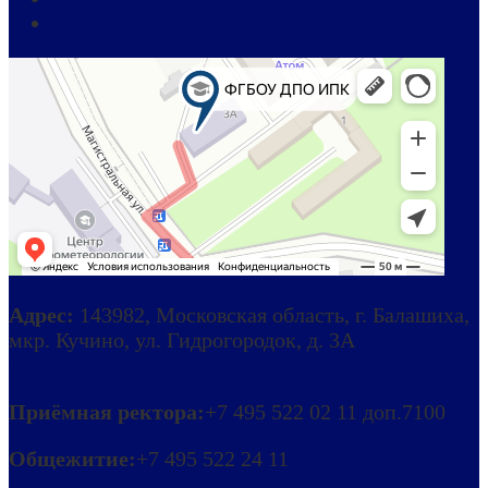
Вакансии
Адрес:
143982, Московская область, г. Балашиха,
мкр. Кучино, ул. Гидрогородок, д. 3А
Схема
проезда
Приёмная ректора:
+7 495 522 02 11 доп.7100
Общежитие:
+7 495 522 24 11