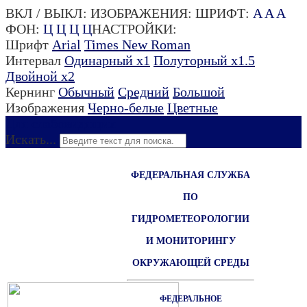
ВКЛ / ВЫКЛ:
ИЗОБРАЖЕНИЯ:
ШРИФТ:
A
A
A
ФОН:
Ц
Ц
Ц
Ц
НАСТРОЙКИ:
Шрифт
Arial
Times New Roman
Интервал
Одинарный х1
Полуторный х1.5
Двойной х2
Кернинг
Обычный
Средний
Большой
Изображения
Черно-белые
Цветные
Для слабовидящих
Искать...
ФЕДЕРАЛЬНАЯ СЛУЖБА
ПО
ГИДРОМЕТЕОРОЛОГИИ
И МОНИТОРИНГУ
ОКРУЖАЮЩЕЙ СРЕДЫ
ФЕДЕРАЛЬНОЕ