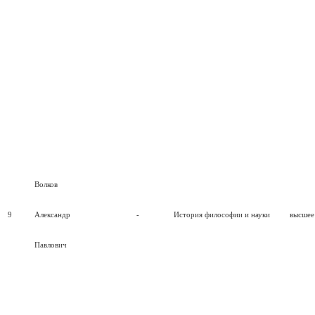
Волков
9
Александр
-
История философии и науки
высшее
Павлович