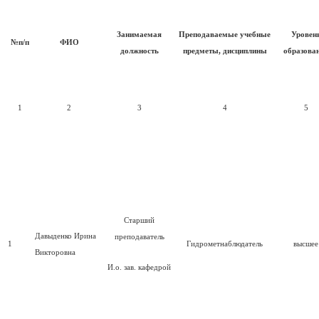
Занимаемая
Преподаваемые учебные
Уровен
№п/п
ФИО
должность
предметы, дисциплины
образова
1
2
3
4
5
Старший
Давыденко Ирина
преподаватель
1
Гидрометнаблюдатель
высшее
Викторовна
И.о. зав. кафедрой