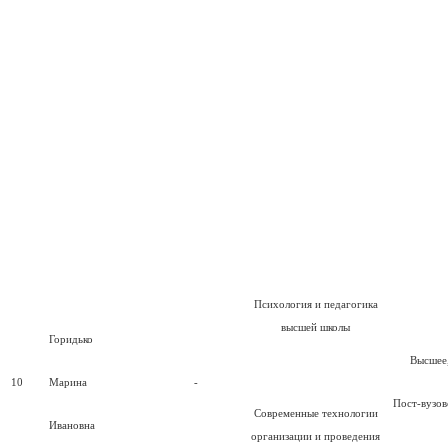
Психология и педагогика
высшей школы
Горидько
Высшее
10
Марина
-
Пост-вузов
Современные технологии
Ивановна
организации и проведения