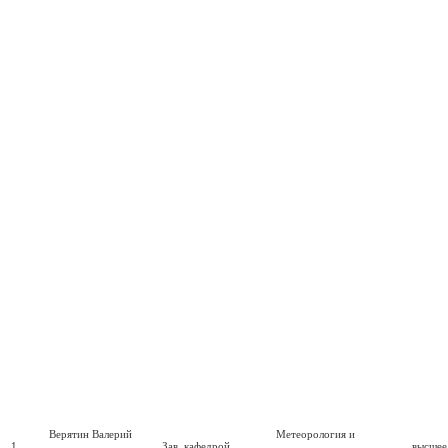
Верятин Валерий
Метеорология и
1
Зав. кафедрой
высшее