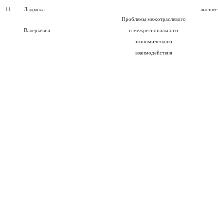
11
Людмила
-
высшее
Проблемы межотраслевого
Валерьевна
и межрегионального
экономического
взаимодействия