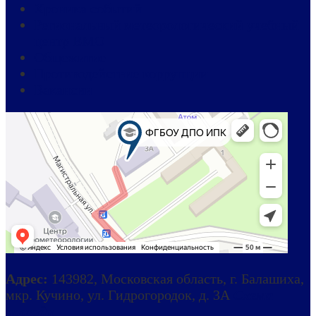
Хроника событий
Региональный метеорологический учебный
центр ВМО
Общежитие
Противодействие коррупции
Вакансии
Адрес:
143982, Московская область, г. Балашиха,
мкр. Кучино, ул. Гидрогородок, д. 3А
Схема
проезда