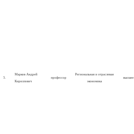
Марков Андрей
Региональная и отраслевая
5.
профессор
высшее
Кириллович
экономика