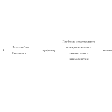
Проблемы межотраслевого
Ломакин Олег
и межрегионального
4.
профессор
высшее
Евгеньевич
экономического
взаимодействия