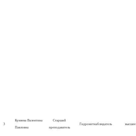
Куняева Валентина
Старший
3
Гидрометнаблюдатель
высшее
Павловна
преподаватель