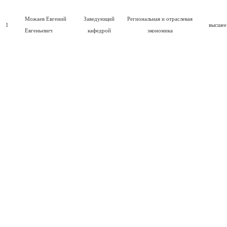
Можаев Евгений
Заведующий
Региональная и отраслевая
1
высшее
Евгеньевич
кафедрой
экономика