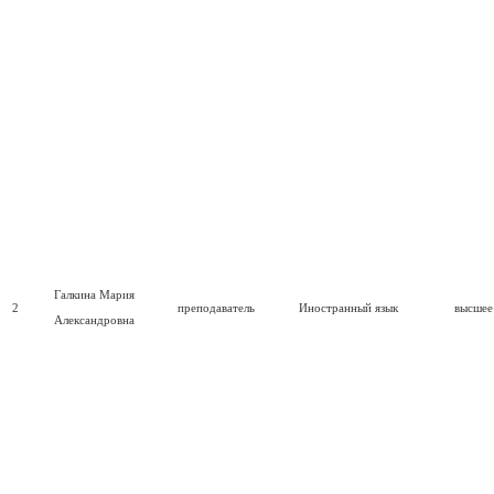
Галкина Мария
2
преподаватель
Иностранный язык
высшее
Александровна