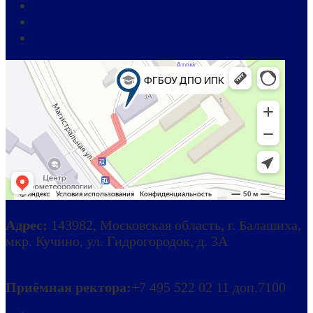
Общежитие
Противодействие коррупции
Вакансии
Адрес:
143982, Московская область, г. Балашиха,
мкр. Кучино, ул. Гидрогородок, д. 3А
Схема
проезда
Приёмная ректора:
+7 495 522 02 11 доп.7100