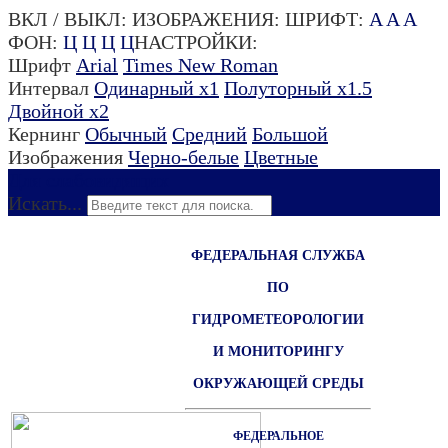
ВКЛ / ВЫКЛ:
ИЗОБРАЖЕНИЯ:
ШРИФТ:
A
A
A
ФОН:
Ц
Ц
Ц
Ц
НАСТРОЙКИ:
Шрифт
Arial
Times New Roman
Интервал
Одинарный х1
Полуторный х1.5
Двойной х2
Кернинг
Обычный
Средний
Большой
Изображения
Черно-белые
Цветные
Для слабовидящих
Искать...
ФЕДЕРАЛЬНАЯ СЛУЖБА
ПО
ГИДРОМЕТЕОРОЛОГИИ
И МОНИТОРИНГУ
ОКРУЖАЮЩЕЙ СРЕДЫ
ФЕДЕРАЛЬНОЕ