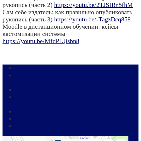
рукопись (часть 2)
https://youtu.be/2TJSIRn5fhM
Сам себе издатель: как правильно опубликовать
рукопись (часть 3)
https://youtu.be/-TagzDcq858
Moodle в дистанционном обучении: кейсы
кастомизации системы
https://youtu.be/MfdPlUjsbn8
Новости и анонсы
Организационно-правовые и
распорядительные документы
Хроника событий
Региональный метеорологический учебный
центр ВМО
Общежитие
Противодействие коррупции
Вакансии