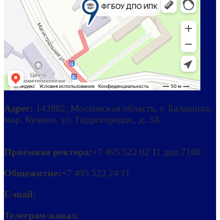
Адрес:
143982, Московская область, г. Балашиха,
мкр. Кучино, ул. Гидрогородок, д. 3А
Схема
проезда
Приёмная ректора:
+7 495 522 02 11 доп.7100
Общежитие:
+7 495 522 24 11
E-mail:
ipkmeteo@mecom.ru
Телеграм-канал:
Погода. Актуально!