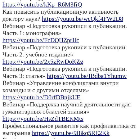
https://youtu.be/kKp_R6M3fiQ
Как повысить публикационную активность
доктору наук?
https://youtu.be/wcQkf4FW2D8
Вебинар «Подготовка рукописи к публикации.
Часть 1: монография»
https://youtu.be/FcDQHZprIlc
Вебинар «Подготовка рукописи к публикации.
Часть 2: учебное издание»
https://youtu.be/2x5zRwDoKZg
Вебинар «Подготовка рукописи к публикации.
Часть 3: статья»
https://youtu.be/IBdba1Yhumw
Вебинар «Управление конфликтами внутри
команды и с другими отделами»
https://youtu.be/D0rfDBnjkUE
Вебинар «Поддержка научной деятельности для
гуманитарных областей знания»
https://youtu.be/HsZdTBEKMts
Профессиональное развитие как профилактика от
выгорания
https://youtu.be/9I8kq5RE2Kk