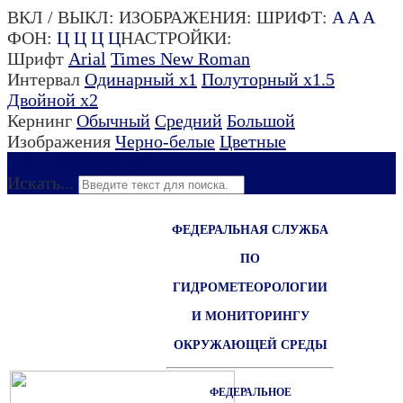
ВКЛ / ВЫКЛ:
ИЗОБРАЖЕНИЯ:
ШРИФТ:
A
A
A
ФОН:
Ц
Ц
Ц
Ц
НАСТРОЙКИ:
Шрифт
Arial
Times New Roman
Интервал
Одинарный х1
Полуторный х1.5
Двойной х2
Кернинг
Обычный
Средний
Большой
Изображения
Черно-белые
Цветные
Для слабовидящих
Искать...
ФЕДЕРАЛЬНАЯ СЛУЖБА
ПО
ГИДРОМЕТЕОРОЛОГИИ
И МОНИТОРИНГУ
ОКРУЖАЮЩЕЙ СРЕДЫ
ФЕДЕРАЛЬНОЕ