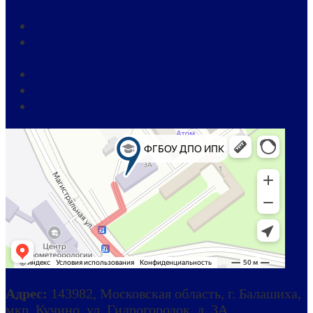
распорядительные документы
Хроника событий
Региональный метеорологический учебный
центр ВМО
Общежитие
Противодействие коррупции
Вакансии
Адрес:
143982, Московская область, г. Балашиха,
мкр. Кучино, ул. Гидрогородок, д. 3А
Схема