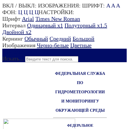
ВКЛ / ВЫКЛ:
ИЗОБРАЖЕНИЯ:
ШРИФТ:
A
A
A
ФОН:
Ц
Ц
Ц
Ц
НАСТРОЙКИ:
Шрифт
Arial
Times New Roman
Интервал
Одинарный х1
Полуторный х1.5
Двойной х2
Кернинг
Обычный
Средний
Большой
Изображения
Черно-белые
Цветные
Для слабовидящих
Искать...
ФЕДЕРАЛЬНАЯ СЛУЖБА
ПО
ГИДРОМЕТЕОРОЛОГИИ
И МОНИТОРИНГУ
ОКРУЖАЮЩЕЙ СРЕДЫ
ФЕДЕРАЛЬНОЕ