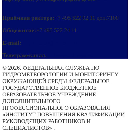
проезда
Приёмная ректора:
+7 495 522 02 11 доп.7100
Общежитие:
+7 495 522 24 11
E-mail:
ipkmeteo@mecom.ru
Телеграм-канал:
Погода. Актуально!
© 2026. ФЕДЕРАЛЬНАЯ СЛУЖБА ПО
ГИДРОМЕТЕОРОЛОГИИ И МОНИТОРИНГУ
ОКРУЖАЮЩЕЙ СРЕДЫ ФЕДЕРАЛЬНОЕ
ГОСУДАРСТВЕННОЕ БЮДЖЕТНОЕ
ОБРАЗОВАТЕЛЬНОЕ УЧРЕЖДЕНИЕ
ДОПОЛНИТЕЛЬНОГО
ПРОФЕССИОНАЛЬНОГО ОБРАЗОВАНИЯ
«ИНСТИТУТ ПОВЫШЕНИЯ КВАЛИФИКАЦИИ
РУКОВОДЯЩИХ РАБОТНИКОВ И
СПЕЦИАЛИСТОВ» .