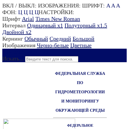
ВКЛ / ВЫКЛ:
ИЗОБРАЖЕНИЯ:
ШРИФТ:
A
A
A
ФОН:
Ц
Ц
Ц
Ц
НАСТРОЙКИ:
Шрифт
Arial
Times New Roman
Интервал
Одинарный х1
Полуторный х1.5
Двойной х2
Кернинг
Обычный
Средний
Большой
Изображения
Черно-белые
Цветные
Для слабовидящих
Искать...
ФЕДЕРАЛЬНАЯ СЛУЖБА
ПО
ГИДРОМЕТЕОРОЛОГИИ
И МОНИТОРИНГУ
ОКРУЖАЮЩЕЙ СРЕДЫ
ФЕДЕРАЛЬНОЕ