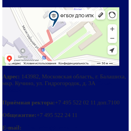
Адрес:
143982, Московская область, г. Балашиха,
мкр. Кучино, ул. Гидрогородок, д. 3А
Схема
проезда
Приёмная ректора:
+7 495 522 02 11 доп.7100
Общежитие:
+7 495 522 24 11
E-mail:
ipkmeteo@mecom.ru