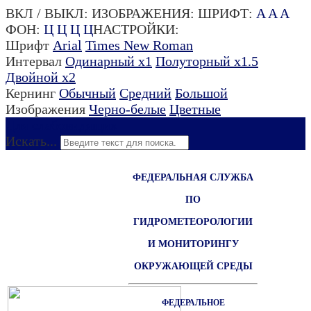
ВКЛ / ВЫКЛ:
ИЗОБРАЖЕНИЯ:
ШРИФТ:
A
A
A
ФОН:
Ц
Ц
Ц
Ц
НАСТРОЙКИ:
Шрифт
Arial
Times New Roman
Интервал
Одинарный х1
Полуторный х1.5
Двойной х2
Кернинг
Обычный
Средний
Большой
Изображения
Черно-белые
Цветные
Для слабовидящих
Искать...
ФЕДЕРАЛЬНАЯ СЛУЖБА
ПО
ГИДРОМЕТЕОРОЛОГИИ
И МОНИТОРИНГУ
ОКРУЖАЮЩЕЙ СРЕДЫ
ФЕДЕРАЛЬНОЕ