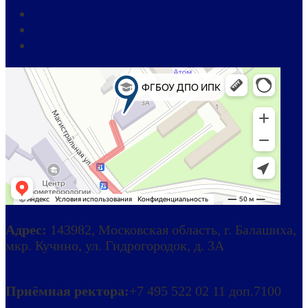
Общежитие
Противодействие коррупции
Вакансии
Адрес:
143982, Московская область, г. Балашиха,
мкр. Кучино, ул. Гидрогородок, д. 3А
Схема
проезда
Приёмная ректора:
+7 495 522 02 11 доп.7100