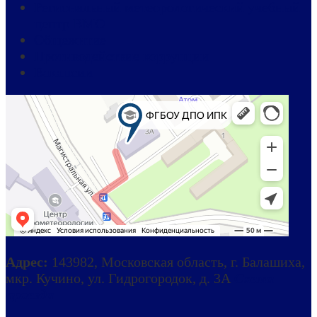
Региональный метеорологический учебный
центр ВМО
Общежитие
Противодействие коррупции
Вакансии
Адрес:
143982, Московская область, г. Балашиха,
мкр. Кучино, ул. Гидрогородок, д. 3А
Схема
проезда