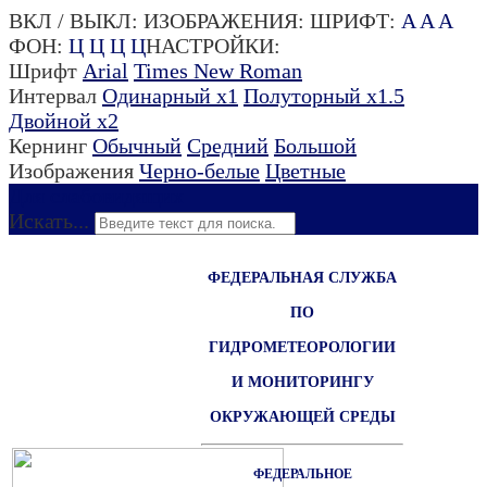
ВКЛ / ВЫКЛ:
ИЗОБРАЖЕНИЯ:
ШРИФТ:
A
A
A
ФОН:
Ц
Ц
Ц
Ц
НАСТРОЙКИ:
Шрифт
Arial
Times New Roman
Интервал
Одинарный х1
Полуторный х1.5
Двойной х2
Кернинг
Обычный
Средний
Большой
Изображения
Черно-белые
Цветные
Для слабовидящих
Искать...
ФЕДЕРАЛЬНАЯ СЛУЖБА
ПО
ГИДРОМЕТЕОРОЛОГИИ
И МОНИТОРИНГУ
ОКРУЖАЮЩЕЙ СРЕДЫ
ФЕДЕРАЛЬНОЕ