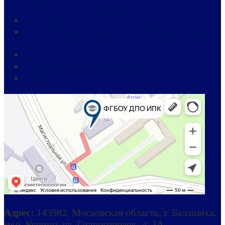
распорядительные документы
Хроника событий
Региональный метеорологический учебный
центр ВМО
Общежитие
Противодействие коррупции
Вакансии
Адрес:
143982, Московская область, г. Балашиха,
мкр. Кучино, ул. Гидрогородок, д. 3А
Схема