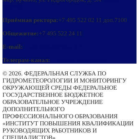
проезда
Приёмная ректора:
+7 495 522 02 11 доп.7100
Общежитие:
+7 495 522 24 11
E-mail:
ipkmeteo@mecom.ru
Телеграм-канал:
Погода. Актуально!
© 2026. ФЕДЕРАЛЬНАЯ СЛУЖБА ПО
ГИДРОМЕТЕОРОЛОГИИ И МОНИТОРИНГУ
ОКРУЖАЮЩЕЙ СРЕДЫ ФЕДЕРАЛЬНОЕ
ГОСУДАРСТВЕННОЕ БЮДЖЕТНОЕ
ОБРАЗОВАТЕЛЬНОЕ УЧРЕЖДЕНИЕ
ДОПОЛНИТЕЛЬНОГО
ПРОФЕССИОНАЛЬНОГО ОБРАЗОВАНИЯ
«ИНСТИТУТ ПОВЫШЕНИЯ КВАЛИФИКАЦИИ
РУКОВОДЯЩИХ РАБОТНИКОВ И
СПЕЦИАЛИСТОВ» .