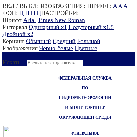
ВКЛ / ВЫКЛ:
ИЗОБРАЖЕНИЯ:
ШРИФТ:
A
A
A
ФОН:
Ц
Ц
Ц
Ц
НАСТРОЙКИ:
Шрифт
Arial
Times New Roman
Интервал
Одинарный х1
Полуторный х1.5
Двойной х2
Кернинг
Обычный
Средний
Большой
Изображения
Черно-белые
Цветные
Для слабовидящих
Искать...
ФЕДЕРАЛЬНАЯ СЛУЖБА
ПО
ГИДРОМЕТЕОРОЛОГИИ
И МОНИТОРИНГУ
ОКРУЖАЮЩЕЙ СРЕДЫ
ФЕДЕРАЛЬНОЕ