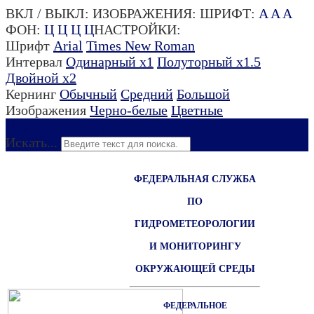
ВКЛ / ВЫКЛ:
ИЗОБРАЖЕНИЯ:
ШРИФТ:
A
A
A
ФОН:
Ц
Ц
Ц
Ц
НАСТРОЙКИ:
Шрифт
Arial
Times New Roman
Интервал
Одинарный х1
Полуторный х1.5
Двойной х2
Кернинг
Обычный
Средний
Большой
Изображения
Черно-белые
Цветные
Для слабовидящих
Искать...
ФЕДЕРАЛЬНАЯ СЛУЖБА
ПО
ГИДРОМЕТЕОРОЛОГИИ
И МОНИТОРИНГУ
ОКРУЖАЮЩЕЙ СРЕДЫ
ФЕДЕРАЛЬНОЕ