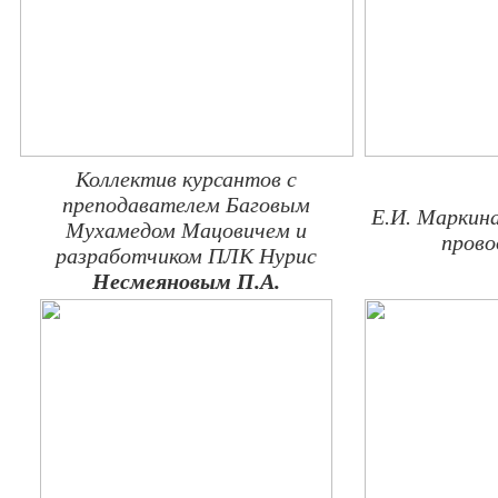
Коллектив курсантов с
преподавателем Баговым
Е.И. Маркина
Мухамедом Мацовичем и
прово
разработчиком ПЛК Нурис
Несмеяновым П.А.