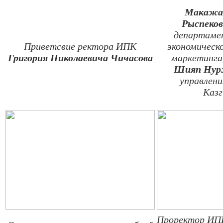
Макажа
Рыспеков
департаме
Приветсвие ректора ИПК
экономическо
Григория Николаевича Чичасова
маркетинга
Шияп Нур
управлени
Каз
Проректор И