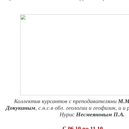
Коллектив курсантов с преподавателями
М.М
Докукиным
, с.н.с.в обл. геологии и геофизик, и
Нурис
Несмеяновым П.А.
С 06.10 по 11.10