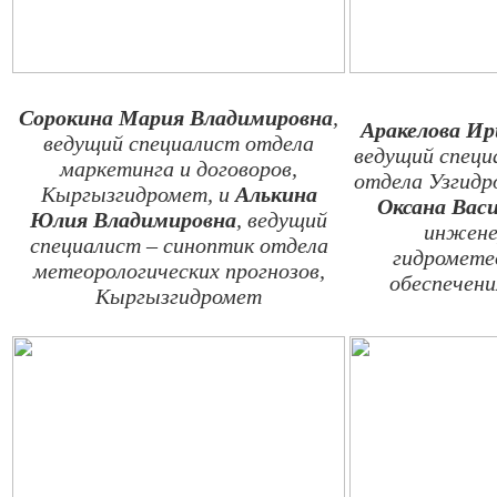
Сорокина Мария Владимировна
,
Аракелова Ир
ведущий специалист отдела
ведущий специ
маркетинга и договоров,
отдела Узгид
Кыргызгидромет, и
Алькина
Оксана Вас
Юлия Владимировна
, ведущий
инжен
специалист – синоптик отдела
гидромете
метеорологических прогнозов,
обеспечен
Кыргызгидромет