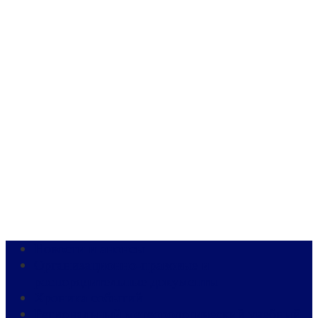
Новости и анонсы
Организационно-правовые и
распорядительные документы
Хроника событий
Региональный метеорологический учебный