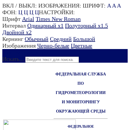
ВКЛ / ВЫКЛ:
ИЗОБРАЖЕНИЯ:
ШРИФТ:
A
A
A
ФОН:
Ц
Ц
Ц
Ц
НАСТРОЙКИ:
Шрифт
Arial
Times New Roman
Интервал
Одинарный х1
Полуторный х1.5
Двойной х2
Кернинг
Обычный
Средний
Большой
Изображения
Черно-белые
Цветные
Для слабовидящих
Искать...
ФЕДЕРАЛЬНАЯ СЛУЖБА
ПО
ГИДРОМЕТЕОРОЛОГИИ
И МОНИТОРИНГУ
ОКРУЖАЮЩЕЙ СРЕДЫ
ФЕДЕРАЛЬНОЕ