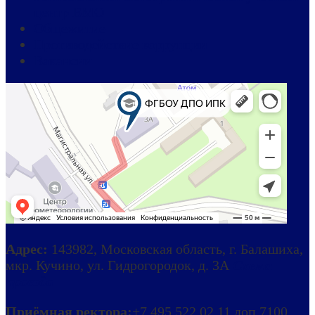
центр ВМО
Общежитие
Противодействие коррупции
Вакансии
Адрес:
143982, Московская область, г. Балашиха,
мкр. Кучино, ул. Гидрогородок, д. 3А
Схема
проезда
Приёмная ректора:
+7 495 522 02 11 доп.7100