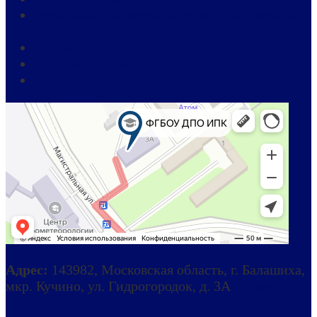
Региональный метеорологический учебный
центр ВМО
Общежитие
Противодействие коррупции
Вакансии
Адрес:
143982, Московская область, г. Балашиха,
мкр. Кучино, ул. Гидрогородок, д. 3А
Схема
проезда