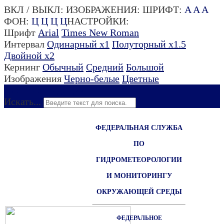
ВКЛ / ВЫКЛ:
ИЗОБРАЖЕНИЯ:
ШРИФТ:
A
A
A
ФОН:
Ц
Ц
Ц
Ц
НАСТРОЙКИ:
Шрифт
Arial
Times New Roman
Интервал
Одинарный х1
Полуторный х1.5
Двойной х2
Кернинг
Обычный
Средний
Большой
Изображения
Черно-белые
Цветные
Для слабовидящих
Искать...
ФЕДЕРАЛЬНАЯ СЛУЖБА
ПО
ГИДРОМЕТЕОРОЛОГИИ
И МОНИТОРИНГУ
ОКРУЖАЮЩЕЙ СРЕДЫ
ФЕДЕРАЛЬНОЕ