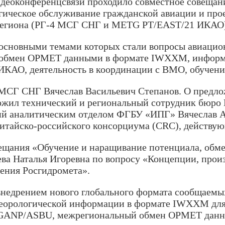
видеоконференцсвязи проходило совместное совещан
огическое обслуживание гражданской авиации и пр
 региона (РГ-4 МСГ СНГ и METG PT/EAST/21 ИКАО),
 основными темами которых стали вопросы авиацион
, обмен OPMET данными в формате IWXXM, информа
ИКАО, деятельность в координации с ВМО, обучени
 МСГ СНГ Вячеслав Васильевич Степанов. О предл
ил технический и региональный сотрудник бюро И
й аналитическим отделом ФГБУ «ИПГ» Вячеслав Ан
китайско-российского консорциума (CRC), действую
ания «Обучение и наращивание потенциала, обмен 
а Наталья Игоревна по вопросу «Концепции, прои
чения Росгидромета».
внедрением нового глобального формата сообщаемы
еорологической информации в формате IWXXM для 
м GANP/ASBU, межрегиональный обмен OPMET данн