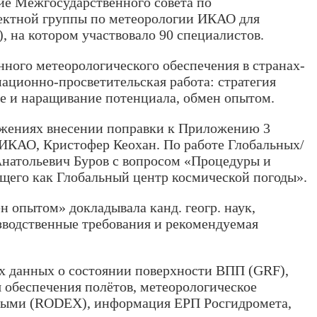
ие Межгосударственного совета по
оектной группы по метеорологии ИКАО для
 на котором участвовало 90 специалистов.
ного метеорологического обеспечения в странах-
ционно-просветительская работа: стратегия
е и наращивание потенциала, обмен опытом.
ожениях внесении поправки к Приложению 3
КАО, Кристофер Кеохан. По работе Глобальных/
атольевич Буров с вопросом «Процедуры и
щего как Глобальный центр космической погоды».
опытом» докладывала канд. геогр. наук,
зводственные требования и рекомендуемая
х данных о состоянии поверхности ВПП (GRF),
обеспечения полётов, метеорологическое
ыми (RODEX), информация ЕРП Росгидромета,