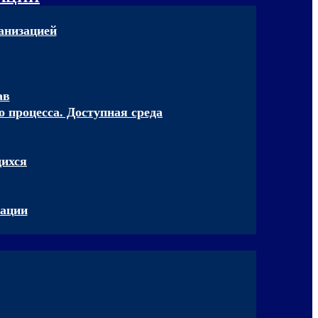
анизацией
ав
 процесса. Доступная среда
щихся
зации