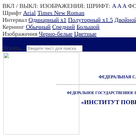
ВКЛ / ВЫКЛ:
ИЗОБРАЖЕНИЯ:
ШРИФТ:
A
A
A
ФО
Шрифт
Arial
Times New Roman
Интервал
Одинарный х1
Полуторный х1.5
Двойной
Кернинг
Обычный
Средний
Большой
Изображения
Черно-белые
Цветные
Для слабовидящих
Искать...
ФЕДЕРАЛЬНАЯ 
ФЕДЕРАЛЬНОЕ ГОСУДАРСТВЕННОЕ 
«ИНСТИТУТ ПО