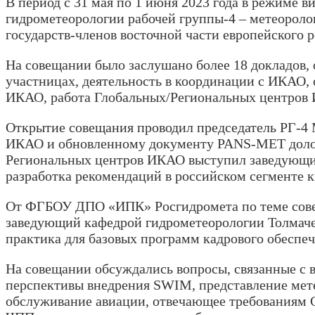
В период с 31 мая по 1 июня 2023 года в режиме 
гидрометеорологии рабочей группы-4 – метеорол
государств-членов восточной части европейского
На совещании было заслушано более 18 докладов,
участницах, деятельность в координации с ИКАО
ИКАО, работа Глобальных/Региональных центров 
Открытие совещания проводил председатель РГ-4
ИКАО и обновленному документу PANS-MET долож
Региональных центров ИКАО выступил заведующи
разработка рекомендаций в российском сегменте 
От ФГБОУ ДПО «ИПК» Росгидромета по теме совещ
заведующий кафедрой гидрометеорологии Толмачев
практика для базовых программ кадрового обеспе
На совещании обсуждались вопросы, связанные с 
перспективы внедрения SWIM, представление мет
обслуживание авиации, отвечающее требования