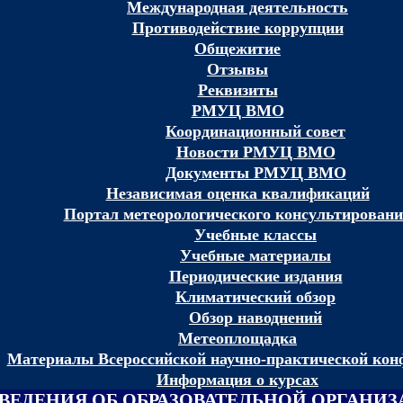
Международная деятельность
Противодействие коррупции
Общежитие
Отзывы
Реквизиты
РМУЦ ВМО
Координационный совет
Новости РМУЦ ВМО
Документы РМУЦ ВМО
Независимая оценка квалификаций
Портал метеорологического консультирован
Учебные классы
Учебные материалы
Периодические издания
Климатический обзор
Обзор наводнений
Метеоплощадка
Материалы Всероссийской научно-практической кон
Информация о курсах
ВЕДЕНИЯ ОБ ОБРАЗОВАТЕЛЬНОЙ ОРГАНИ