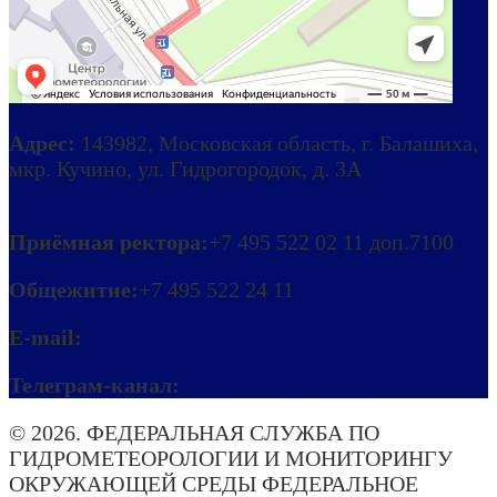
Адрес:
143982, Московская область, г. Балашиха,
мкр. Кучино, ул. Гидрогородок, д. 3А
Схема
проезда
Приёмная ректора:
+7 495 522 02 11 доп.7100
Общежитие:
+7 495 522 24 11
E-mail:
ipkmeteo@mecom.ru
Телеграм-канал:
Погода. Актуально!
© 2026. ФЕДЕРАЛЬНАЯ СЛУЖБА ПО
ГИДРОМЕТЕОРОЛОГИИ И МОНИТОРИНГУ
ОКРУЖАЮЩЕЙ СРЕДЫ ФЕДЕРАЛЬНОЕ