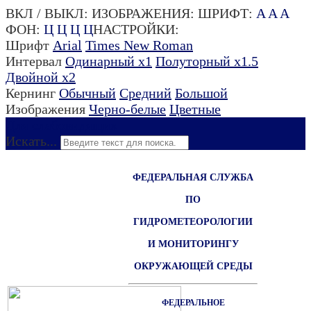
ВКЛ / ВЫКЛ:
ИЗОБРАЖЕНИЯ:
ШРИФТ:
A
A
A
ФОН:
Ц
Ц
Ц
Ц
НАСТРОЙКИ:
Шрифт
Arial
Times New Roman
Интервал
Одинарный х1
Полуторный х1.5
Двойной х2
Кернинг
Обычный
Средний
Большой
Изображения
Черно-белые
Цветные
Для слабовидящих
Искать...
ФЕДЕРАЛЬНАЯ СЛУЖБА
ПО
ГИДРОМЕТЕОРОЛОГИИ
И МОНИТОРИНГУ
ОКРУЖАЮЩЕЙ СРЕДЫ
ФЕДЕРАЛЬНОЕ