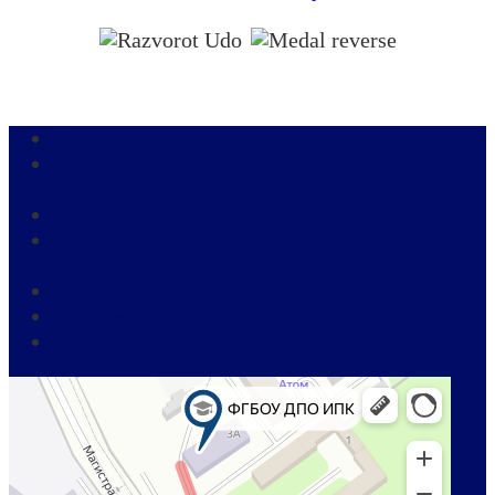
Новости и анонсы
Организационно-правовые и
распорядительные документы
Хроника событий
Региональный метеорологический учебный
центр ВМО
Общежитие
Противодействие коррупции
Вакансии