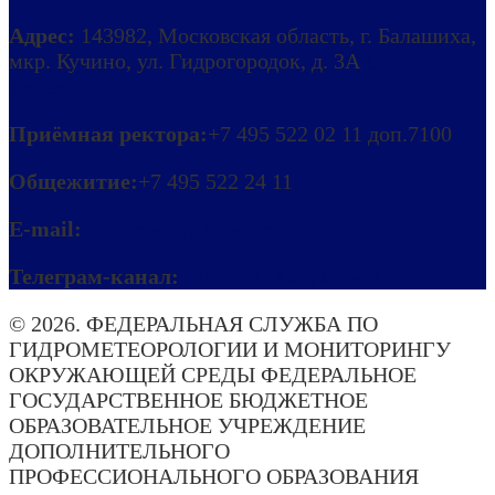
Адрес:
143982, Московская область, г. Балашиха,
мкр. Кучино, ул. Гидрогородок, д. 3А
Схема
проезда
Приёмная ректора:
+7 495 522 02 11 доп.7100
Общежитие:
+7 495 522 24 11
E-mail:
ipkmeteo@mecom.ru
Телеграм-канал:
Погода. Актуально!
© 2026. ФЕДЕРАЛЬНАЯ СЛУЖБА ПО
ГИДРОМЕТЕОРОЛОГИИ И МОНИТОРИНГУ
ОКРУЖАЮЩЕЙ СРЕДЫ ФЕДЕРАЛЬНОЕ
ГОСУДАРСТВЕННОЕ БЮДЖЕТНОЕ
ОБРАЗОВАТЕЛЬНОЕ УЧРЕЖДЕНИЕ
ДОПОЛНИТЕЛЬНОГО
ПРОФЕССИОНАЛЬНОГО ОБРАЗОВАНИЯ