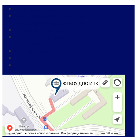
Новости и анонсы
Организационно-правовые и
распорядительные документы
Хроника событий
Региональный метеорологический учебный
центр ВМО
Общежитие
Противодействие коррупции
Вакансии