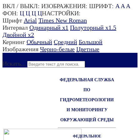
ВКЛ / ВЫКЛ:
ИЗОБРАЖЕНИЯ:
ШРИФТ:
A
A
A
ФОН:
Ц
Ц
Ц
Ц
НАСТРОЙКИ:
Шрифт
Arial
Times New Roman
Интервал
Одинарный х1
Полуторный х1.5
Двойной х2
Кернинг
Обычный
Средний
Большой
Изображения
Черно-белые
Цветные
Для слабовидящих
Искать...
ФЕДЕРАЛЬНАЯ СЛУЖБА
ПО
ГИДРОМЕТЕОРОЛОГИИ
И МОНИТОРИНГУ
ОКРУЖАЮЩЕЙ СРЕДЫ
ФЕДЕРАЛЬНОЕ