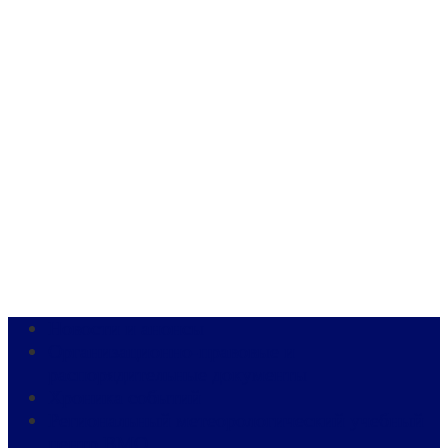
Новости и анонсы
Организационно-правовые и
распорядительные документы
Хроника событий
Региональный метеорологический учебный
центр ВМО