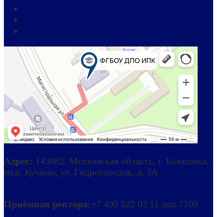
Общежитие
Противодействие коррупции
Вакансии
Адрес:
143982, Московская область, г. Балашиха,
мкр. Кучино, ул. Гидрогородок, д. 3А
Схема
проезда
Приёмная ректора:
+7 495 522 02 11 доп.7100