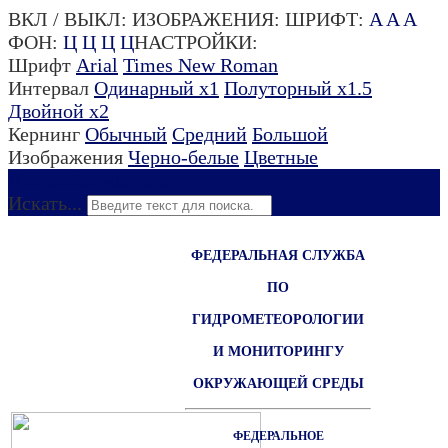
ВКЛ / ВЫКЛ:
ИЗОБРАЖЕНИЯ:
ШРИФТ:
A
A
A
ФОН:
Ц
Ц
Ц
Ц
НАСТРОЙКИ:
Шрифт
Arial
Times New Roman
Интервал
Одинарный х1
Полуторный х1.5
Двойной х2
Кернинг
Обычный
Средний
Большой
Изображения
Черно-белые
Цветные
Для слабовидящих
Искать...
ФЕДЕРАЛЬНАЯ СЛУЖБА
ПО
ГИДРОМЕТЕОРОЛОГИИ
И МОНИТОРИНГУ
ОКРУЖАЮЩЕЙ СРЕДЫ
ФЕДЕРАЛЬНОЕ