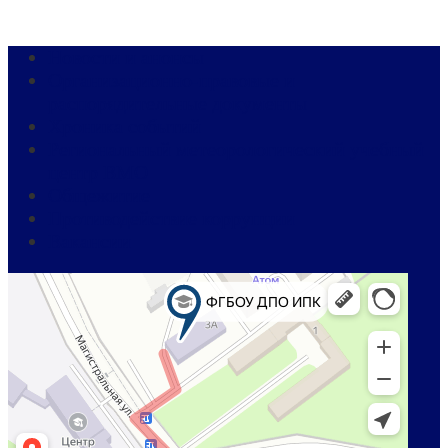
Новости и анонсы
Организационно-правовые и
распорядительные документы
Хроника событий
Региональный метеорологический учебный
центр ВМО
Общежитие
Противодействие коррупции
Вакансии