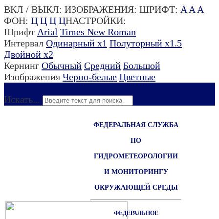
ВКЛ / ВЫКЛ:
ИЗОБРАЖЕНИЯ:
ШРИФТ:
A
A
A
ФОН:
Ц
Ц
Ц
Ц
НАСТРОЙКИ:
Шрифт
Arial
Times New Roman
Интервал
Одинарный х1
Полуторный х1.5
Двойной х2
Кернинг
Обычный
Средний
Большой
Изображения
Черно-белые
Цветные
Для слабовидящих
Искать...
ФЕДЕРАЛЬНАЯ СЛУЖБА
ПО
ГИДРОМЕТЕОРОЛОГИИ
И МОНИТОРИНГУ
ОКРУЖАЮЩЕЙ СРЕДЫ
ФЕДЕРАЛЬНОЕ