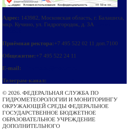
Адрес:
143982, Московская область, г. Балашиха,
мкр. Кучино, ул. Гидрогородок, д. 3А
Схема
проезда
Приёмная ректора:
+7 495 522 02 11 доп.7100
Общежитие:
+7 495 522 24 11
E-mail:
ipkmeteo@mecom.ru
Телеграм-канал:
Погода. Актуально!
© 2026. ФЕДЕРАЛЬНАЯ СЛУЖБА ПО
ГИДРОМЕТЕОРОЛОГИИ И МОНИТОРИНГУ
ОКРУЖАЮЩЕЙ СРЕДЫ ФЕДЕРАЛЬНОЕ
ГОСУДАРСТВЕННОЕ БЮДЖЕТНОЕ
ОБРАЗОВАТЕЛЬНОЕ УЧРЕЖДЕНИЕ
ДОПОЛНИТЕЛЬНОГО