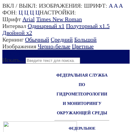
ВКЛ / ВЫКЛ:
ИЗОБРАЖЕНИЯ:
ШРИФТ:
A
A
A
ФОН:
Ц
Ц
Ц
Ц
НАСТРОЙКИ:
Шрифт
Arial
Times New Roman
Интервал
Одинарный х1
Полуторный х1.5
Двойной х2
Кернинг
Обычный
Средний
Большой
Изображения
Черно-белые
Цветные
Для слабовидящих
Искать...
ФЕДЕРАЛЬНАЯ СЛУЖБА
ПО
ГИДРОМЕТЕОРОЛОГИИ
И МОНИТОРИНГУ
ОКРУЖАЮЩЕЙ СРЕДЫ
ФЕДЕРАЛЬНОЕ