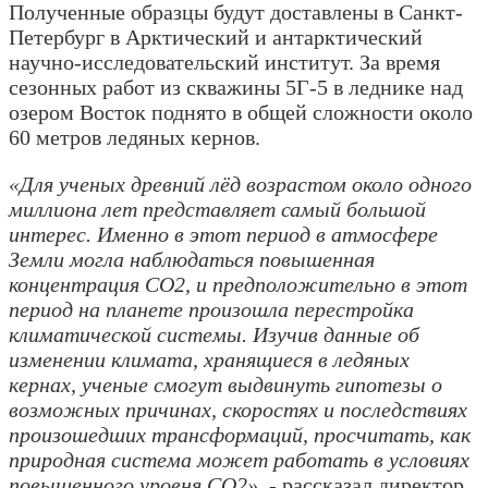
Полученные образцы будут доставлены в Санкт-
Петербург в Арктический и антарктический
научно-исследовательский институт. За время
сезонных работ из скважины 5Г-5 в леднике над
озером Восток поднято в общей сложности около
60 метров ледяных кернов.
«Для ученых древний лёд возрастом около одного
миллиона лет представляет самый большой
интерес. Именно в этот период в атмосфере
Земли могла наблюдаться повышенная
концентрация СО2, и предположительно в этот
период на планете произошла перестройка
климатической системы. Изучив данные об
изменении климата, хранящиеся в ледяных
кернах, ученые смогут выдвинуть гипотезы о
возможных причинах, скоростях и последствиях
произошедших трансформаций, просчитать, как
природная система может работать в условиях
повышенного уровня СО2»,
- рассказал директор