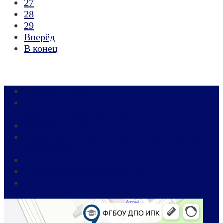
27
28
29
Вперёд
В конец
Новости и анонсы
Организационно-правовые и
распорядительные документы
Хроника событий
Региональный метеорологический учебный
центр ВМО
Общежитие
Противодействие коррупции
Вакансии