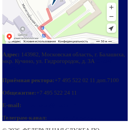
Адрес:
143982, Московская область, г. Балашиха,
мкр. Кучино, ул. Гидрогородок, д. 3А
Схема
проезда
Приёмная ректора:
+7 495 522 02 11 доп.7100
Общежитие:
+7 495 522 24 11
E-mail:
ipkmeteo@mecom.ru
Телеграм-канал:
Погода. Актуально!