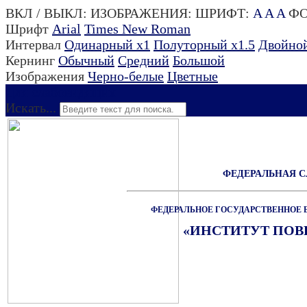
ВКЛ / ВЫКЛ:
ИЗОБРАЖЕНИЯ:
ШРИФТ:
A
A
A
ФО
Шрифт
Arial
Times New Roman
Интервал
Одинарный х1
Полуторный х1.5
Двойной
Кернинг
Обычный
Средний
Большой
Изображения
Черно-белые
Цветные
Для слабовидящих
Искать...
ФЕДЕРАЛЬНАЯ 
ФЕДЕРАЛЬНОЕ ГОСУДАРСТВЕННОЕ 
«ИНСТИТУТ ПО