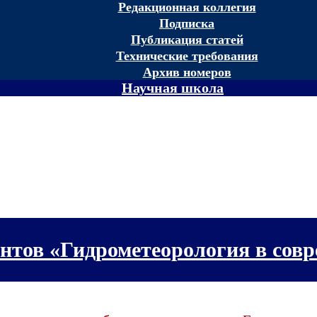
Редакционная коллегия
Подписка
Публикация статей
Технические требования
Архив номеров
Научная школа
ентов «Гидрометеорология в сов