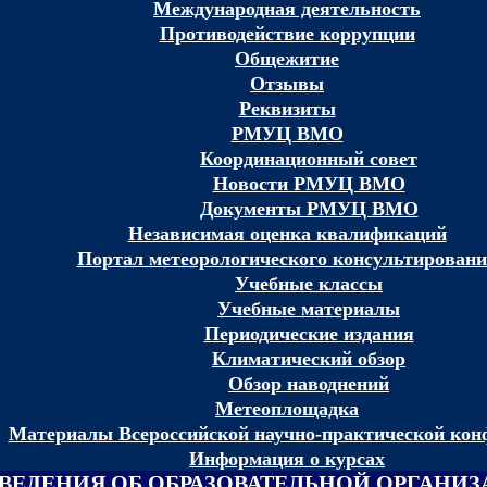
Международная деятельность
Противодействие коррупции
Общежитие
Отзывы
Реквизиты
РМУЦ ВМО
Координационный совет
Новости РМУЦ ВМО
Документы РМУЦ ВМО
Независимая оценка квалификаций
Портал метеорологического консультирован
Учебные классы
Учебные материалы
Периодические издания
Климатический обзор
Обзор наводнений
Метеоплощадка
Материалы Всероссийской научно-практической кон
Информация о курсах
ВЕДЕНИЯ ОБ ОБРАЗОВАТЕЛЬНОЙ ОРГАНИ