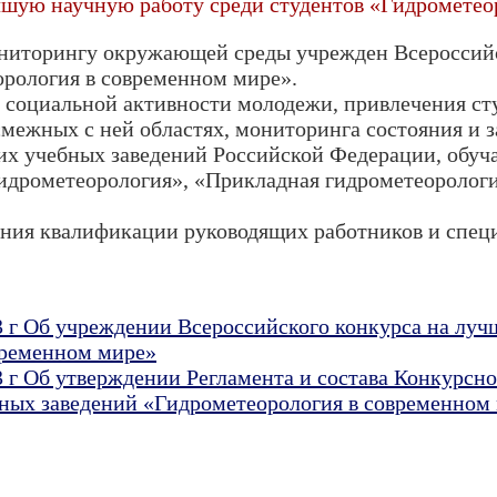
чшую научную работу среди студентов «Гидрометео
ниторингу окружающей среды учрежден Всероссий
орология в современном мире».
и социальной активности молодежи, привлечения ст
смежных с ней областях, мониторинга состояния и
их учебных заведений Российской Федерации, обуч
идрометеорология», «Прикладная гидрометеорологи
ения квалификации руководящих работников и сп
3 г Об учреждении Всероссийского конкурса на лу
временном мире»
3 г Об утверждении Регламента и состава Конкурсн
ных заведений «Гидрометеорология в современном 