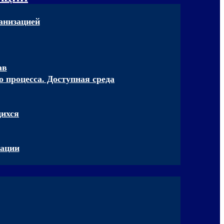
анизацией
ав
 процесса. Доступная среда
щихся
зации