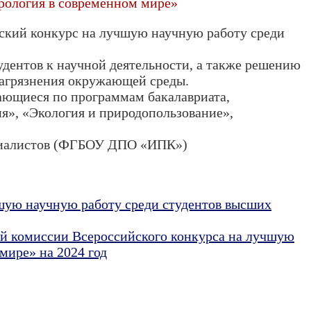
рология в современном мире»
ский конкурс на лучшую научную работу среди
удентов к научной деятельности, а также решению
 загрязнения окружающей среды.
ающиеся по программам бакалавриата,
я», «Экология и природопользование»,
ециалистов (ФГБОУ ДПО «ИПК»)
чшую научную работу среди студентов высших
ой комиссии Всероссийского конкурса на лучшую
мире» на 2024 год