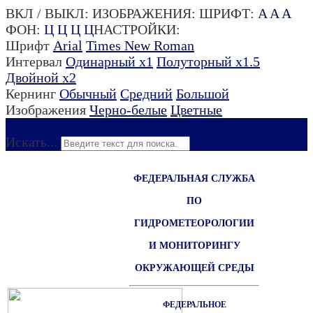
ВКЛ / ВЫКЛ:
ИЗОБРАЖЕНИЯ:
ШРИФТ:
A
A
A
ФОН:
Ц
Ц
Ц
Ц
НАСТРОЙКИ:
Шрифт
Arial
Times New Roman
Интервал
Одинарный х1
Полуторный х1.5
Двойной х2
Кернинг
Обычный
Средний
Большой
Изображения
Черно-белые
Цветные
Для слабовидящих
Искать...
ФЕДЕРАЛЬНАЯ СЛУЖБА
ПО
ГИДРОМЕТЕОРОЛОГИИ
И МОНИТОРИНГУ
ОКРУЖАЮЩЕЙ СРЕДЫ
ФЕДЕРАЛЬНОЕ