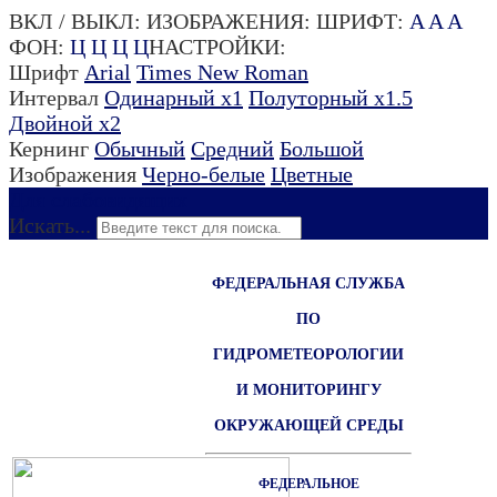
ВКЛ / ВЫКЛ:
ИЗОБРАЖЕНИЯ:
ШРИФТ:
A
A
A
ФОН:
Ц
Ц
Ц
Ц
НАСТРОЙКИ:
Шрифт
Arial
Times New Roman
Интервал
Одинарный х1
Полуторный х1.5
Двойной х2
Кернинг
Обычный
Средний
Большой
Изображения
Черно-белые
Цветные
Для слабовидящих
Искать...
ФЕДЕРАЛЬНАЯ СЛУЖБА
ПО
ГИДРОМЕТЕОРОЛОГИИ
И МОНИТОРИНГУ
ОКРУЖАЮЩЕЙ СРЕДЫ
ФЕДЕРАЛЬНОЕ