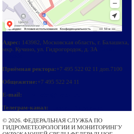
Адрес:
143982, Московская область, г. Балашиха,
мкр. Кучино, ул. Гидрогородок, д. 3А
Схема
проезда
Приёмная ректора:
+7 495 522 02 11 доп.7100
Общежитие:
+7 495 522 24 11
E-mail:
ipkmeteo@mecom.ru
Телеграм-канал:
Погода. Актуально!
© 2026. ФЕДЕРАЛЬНАЯ СЛУЖБА ПО
ГИДРОМЕТЕОРОЛОГИИ И МОНИТОРИНГУ