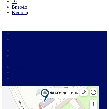
16
Вперёд
В конец
Новости и анонсы
Организационно-правовые и
распорядительные документы
Хроника событий
Региональный метеорологический учебный
центр ВМО
Общежитие
Противодействие коррупции
Вакансии