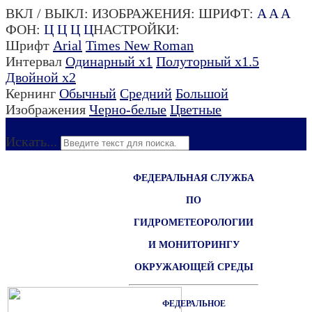
ВКЛ / ВЫКЛ:
ИЗОБРАЖЕНИЯ:
ШРИФТ:
A
A
A
ФОН:
Ц
Ц
Ц
Ц
НАСТРОЙКИ:
Шрифт
Arial
Times New Roman
Интервал
Одинарный х1
Полуторный х1.5
Двойной х2
Кернинг
Обычный
Средний
Большой
Изображения
Черно-белые
Цветные
Для слабовидящих
Искать...
ФЕДЕРАЛЬНАЯ СЛУЖБА
ПО
ГИДРОМЕТЕОРОЛОГИИ
И МОНИТОРИНГУ
ОКРУЖАЮЩЕЙ СРЕДЫ
ФЕДЕРАЛЬНОЕ