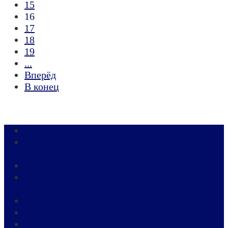
15
16
17
18
19
...
Вперёд
В конец
Новости и анонсы
Организационно-правовые и
распорядительные документы
Хроника событий
Региональный метеорологический учебный
центр ВМО
Общежитие
Противодействие коррупции
Вакансии