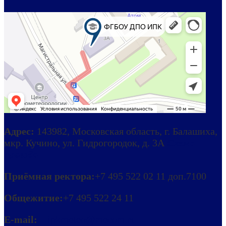
Адрес:
143982, Московская область, г. Балашиха,
мкр. Кучино, ул. Гидрогородок, д. 3А
Схема
проезда
Приёмная ректора:
+7 495 522 02 11 доп.7100
Общежитие:
+7 495 522 24 11
E-mail:
ipkmeteo@mecom.ru